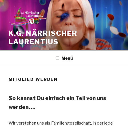
Zum
Inhalt
springen
K.G. NÄRRISCHER
LAURENTIUS
Menü
MITGLIED WERDEN
So kannst Du einfach ein Teil von uns
werden….
Wir verstehen uns als Familiengesellschaft, in der jede