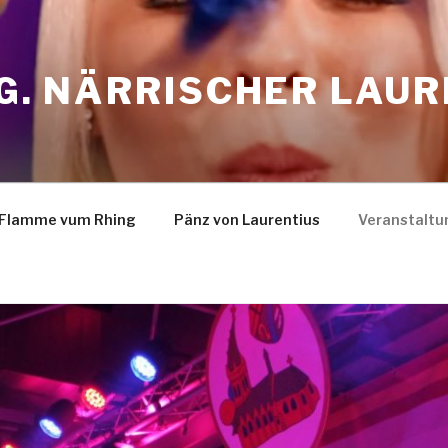
.G. NÄRRISCHER LAU
Flamme vum Rhing
Pänz von Laurentius
Veranstaltu