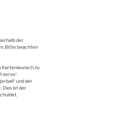
ßerhalb der
en. Bitte beachten
ren Kartenwunsch zu
t serve“.
jerball“ und der
Dies ist der
chuldet.