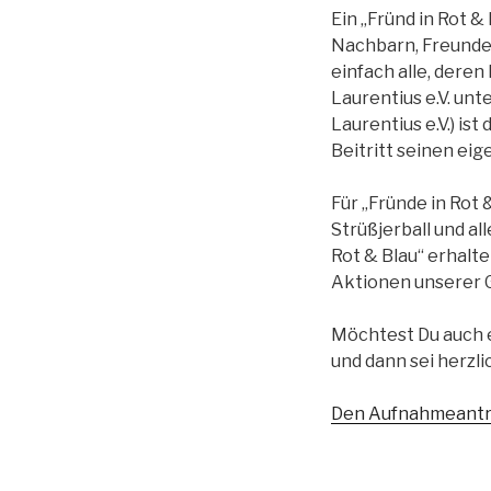
Ein „Fründ in Rot & 
Nachbarn, Freunde,
einfach alle, deren
Laurentius e.V. un
Laurentius e.V.) ist
Beitritt seinen eig
Für „Fründe in Rot
Strüßjerball und al
Rot & Blau“ erhalt
Aktionen unserer G
Möchtest Du auch e
und dann sei herzli
Den Aufnahmeantrag 