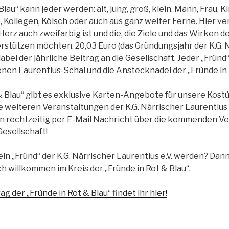
Blau“ kann jeder werden: alt, jung, groß, klein, Mann, Frau, K
 Kollegen, Kölsch oder auch aus ganz weiter Ferne. Hier v
 Herz auch zweifarbig ist und die, die Ziele und das Wirken d
terstützen möchten. 20,03 Euro (das Gründungsjahr der K.G. 
 dabei der jährliche Beitrag an die Gesellschaft. Jeder „Frün
enen Laurentius-Schal und die Anstecknadel der „Fründe in 
 & Blau“ gibt es exklusive Karten-Angebote für unsere Kost
le weiteren Veranstaltungen der K.G. Närrischer Laurentius e
en rechtzeitig per E-Mail Nachricht über die kommenden V
esellschaft!
in „Fründ“ der K.G. Närrischer Laurentius e.V. werden? Da
ch willkommen im Kreis der „Fründe in Rot & Blau“.
der „Fründe in Rot & Blau“ findet ihr hier!