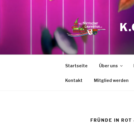
Zum
Inhalt
springen
K
Startseite
Über uns
Kontakt
Mitglied werden
FRÜNDE IN ROT