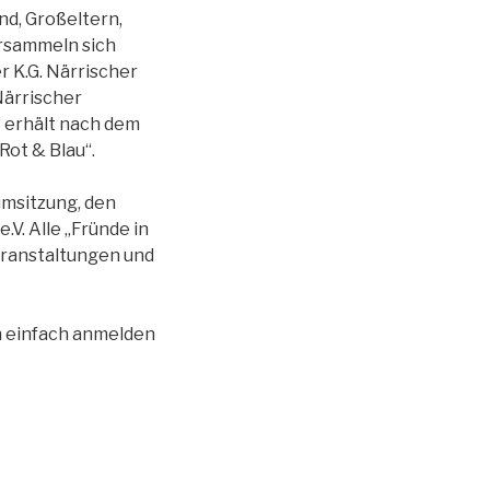
ind, Großeltern,
ersammeln sich
er K.G. Närrischer
Närrischer
d“ erhält nach dem
Rot & Blau“.
ümsitzung, den
.V. Alle „Fründe in
eranstaltungen und
nn einfach anmelden