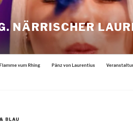
.G. NÄRRISCHER LAU
Flamme vum Rhing
Pänz von Laurentius
Veranstaltu
 & BLAU